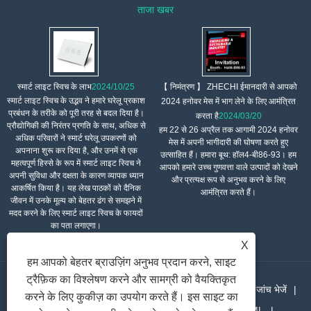
ताजा खबर
【 निमंत्रण 】 ZHECHI ईमानदारी से आपको
स्मार्ट लाइट स्विच के लाभ
2024/10/25
स्मार्ट लाइट स्विच के उद्भव ने हमारे घरेलू प्रकाश
2024 हनोवर मेस में भाग लेने के लिए आमंत्रित
प्रबंधन के तरीके को पूरी तरह से बदल दिया है।
करता है
2024/03/20
प्रौद्योगिकी की निरंतर प्रगति के साथ, अधिक से
हम 22 से 26 अप्रैल तक आगामी 2024 हनोवर
अधिक परिवारों ने स्मार्ट घरेलू उपकरणों को
मेस में अपनी भागीदारी की घोषणा करते हुए
अपनाना शुरू कर दिया है, और उनमें से एक
उत्साहित हैं। हमारा बूथ: हॉल4-बी86-93। हम
महत्वपूर्ण हिस्से के रूप में स्मार्ट लाइट स्विच ने
आपको हमारे उच्च गुणवत्ता वाले उत्पादों को देखने
अपनी सुविधा और दक्षता के कारण व्यापक ध्यान
और प्रत्यक्ष रूप से अनुभव करने के लिए
आकर्षित किया है। यह लेख पाठकों को दैनिक
आमंत्रित करते हैं।
जीवन में उनके मूल्य को बेहतर ढंग से समझने में
मदद करने के लिए स्मार्ट लाइट स्विच के फायदों
का पता लगाएगा।
X
हम आपको बेहतर ब्राउज़िंग अनुभव प्रदान करने, साइट
ट्रैफ़िक का विश्लेषण करने और सामग्री को वैयक्तिकृत
घर
हमारे बारे में
उत्पादों
समाचार
डाउनलोड करना
जांच भेजें
करने के लिए कुकीज़ का उपयोग करते हैं। इस साइट का
हमसे संपर्क करें
लिंक
Sitemap
RSS
XML