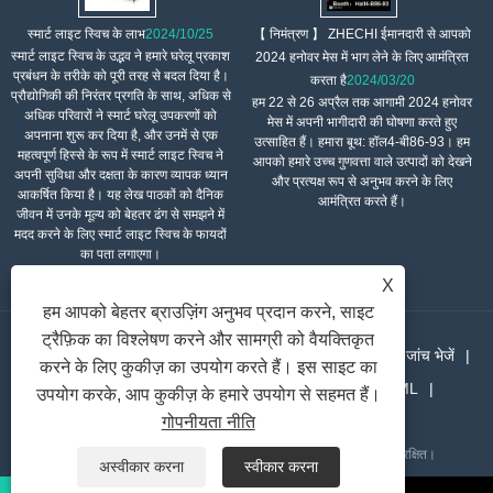
【 निमंत्रण 】 ZHECHI ईमानदारी से आपको
स्मार्ट लाइट स्विच के लाभ
2024/10/25
स्मार्ट लाइट स्विच के उद्भव ने हमारे घरेलू प्रकाश
2024 हनोवर मेस में भाग लेने के लिए आमंत्रित
प्रबंधन के तरीके को पूरी तरह से बदल दिया है।
करता है
2024/03/20
प्रौद्योगिकी की निरंतर प्रगति के साथ, अधिक से
हम 22 से 26 अप्रैल तक आगामी 2024 हनोवर
अधिक परिवारों ने स्मार्ट घरेलू उपकरणों को
मेस में अपनी भागीदारी की घोषणा करते हुए
अपनाना शुरू कर दिया है, और उनमें से एक
उत्साहित हैं। हमारा बूथ: हॉल4-बी86-93। हम
महत्वपूर्ण हिस्से के रूप में स्मार्ट लाइट स्विच ने
आपको हमारे उच्च गुणवत्ता वाले उत्पादों को देखने
अपनी सुविधा और दक्षता के कारण व्यापक ध्यान
और प्रत्यक्ष रूप से अनुभव करने के लिए
आकर्षित किया है। यह लेख पाठकों को दैनिक
आमंत्रित करते हैं।
जीवन में उनके मूल्य को बेहतर ढंग से समझने में
मदद करने के लिए स्मार्ट लाइट स्विच के फायदों
का पता लगाएगा।
X
हम आपको बेहतर ब्राउज़िंग अनुभव प्रदान करने, साइट
ट्रैफ़िक का विश्लेषण करने और सामग्री को वैयक्तिकृत
घर
हमारे बारे में
उत्पादों
समाचार
डाउनलोड करना
जांच भेजें
करने के लिए कुकीज़ का उपयोग करते हैं। इस साइट का
हमसे संपर्क करें
लिंक
Sitemap
RSS
XML
उपयोग करके, आप कुकीज़ के हमारे उपयोग से सहमत हैं।
Privacy Policy
गोपनीयता नीति
कॉपीराइट © 2021 वानजाउ झेची इलेक्ट्रिक कंपनी लिमिटेड सर्वाधिकार सुरक्षित।
अस्वीकार करना
स्वीकार करना