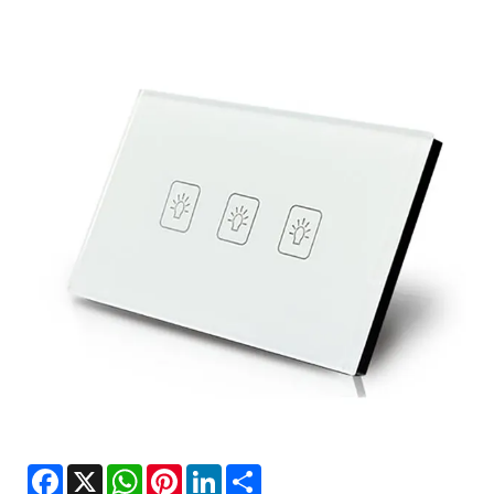
Facebook
X
WhatsApp
Pinterest
LinkedIn
Share